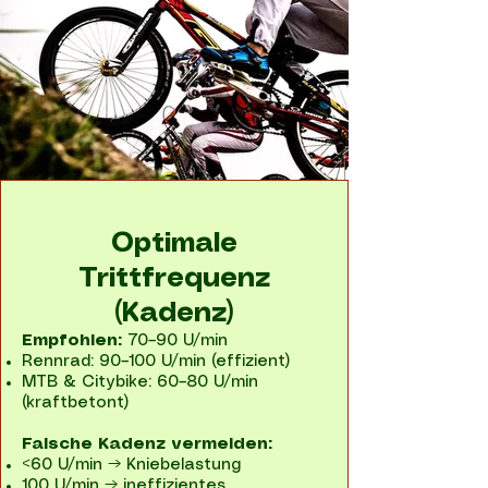
Optimale
Trittfrequenz
(Kadenz)
Empfohlen:
70–90 U/min
Rennrad: 90–100 U/min (effizient)
MTB & Citybike: 60–80 U/min
(kraftbetont)
Falsche Kadenz vermeiden:
<60 U/min → Kniebelastung
100 U/min → ineffizientes