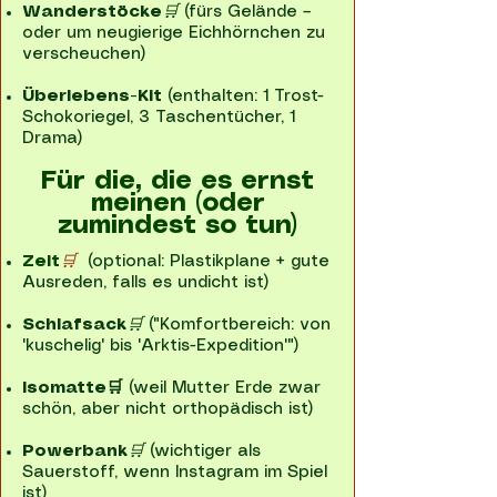
Wanderstöcke
🛒
(fürs Gelände –
oder um neugierige Eichhörnchen zu
verscheuchen)
Überlebens-Kit
(enthalten: 1 Trost-
Schokoriegel, 3 Taschentücher, 1
Drama)
Für die, die es ernst
meinen (oder
zumindest so tun)
Zelt
🛒
(optional: Plastikplane + gute
Ausreden, falls es undicht ist)
Schlafsack
🛒
("Komfortbereich: von
'kuschelig' bis 'Arktis-Expedition'")
Isomatte🛒
(weil Mutter Erde zwar
schön, aber nicht orthopädisch ist)
Powerbank
🛒
(wichtiger als
Sauerstoff, wenn Instagram im Spiel
ist)