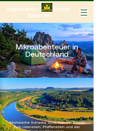
Vagabundo-Ihr Outdoor
Experte
Mikroabenteuer in
Deutschland
Sächsische Schweiz, Blick von der Bastei
zum Lilienstein, Pfaffenstein und der