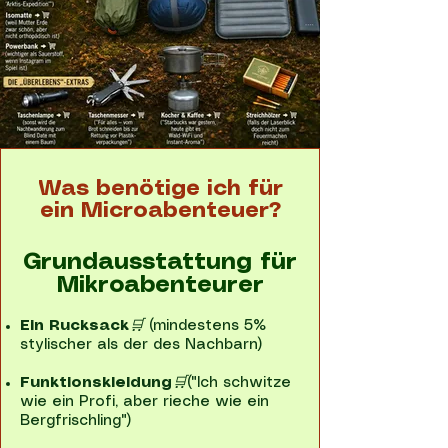
Was benötige ich für
ein Microabenteuer?
Grundausstattung für
Mikroabenteurer
Ein Rucksack
🛒
(mindestens 5%
stylischer als der des Nachbarn)
Funktionskleidung
🛒
("Ich schwitze
wie ein Profi, aber rieche wie ein
Bergfrischling")