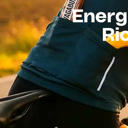
Energ
Ri