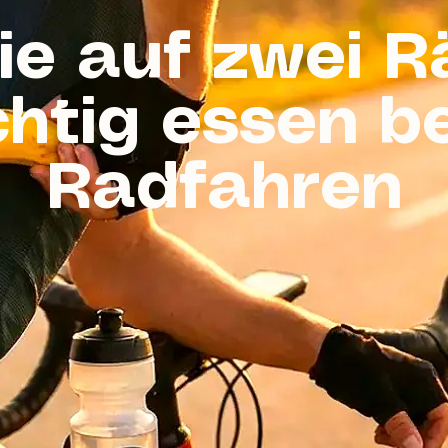
ie auf zwei R
chtig essen b
Radfahren