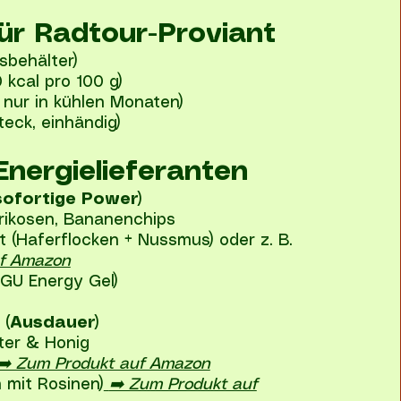
ür Radtour-Proviant
sbehälter)
 kcal pro 100 g)
 nur in kühlen Monaten)
eck, einhändig)
Energielieferanten
sofortige Power)
prikosen, Bananenchips
t (Haferflocken + Nussmus) oder z. B.
uf Amazon
. GU Energy Gel)
 (Ausdauer)
ter & Honig
➡️ Zum Produkt auf Amazon
 mit Rosinen)
➡️ Zum Produkt auf