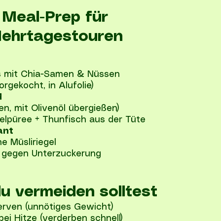
Meal-Prep für
ehrtagestouren
s mit Chia-Samen & Nüssen
rgekocht, in Alufolie)
d
ken, mit Olivenöl übergießen)
felpüree + Thunfisch aus der Tüte
ant
e Müsliriegel
 gegen Unterzuckerung
u vermeiden solltest
rven (unnötiges Gewicht)
ei Hitze (verderben schnell)