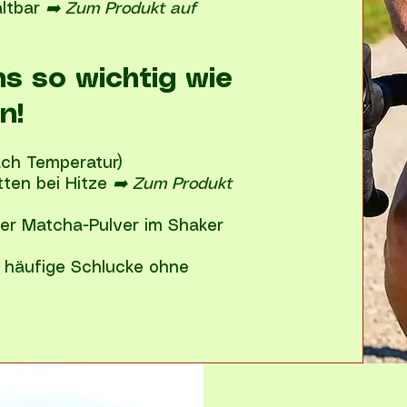
altbar
➡️ Zum Produkt auf
s so wichtig wie
n!
ach Temperatur)
tten bei Hitze
➡️ Zum Produkt
er Matcha-Pulver im Shaker
ür häufige Schlucke ohne