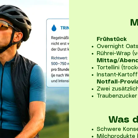
M
Frühstück
Overnight Oat
Rührei-Wrap (vo
Mittag/Aben
Tortellini (troc
Instant-Kartof
Notfall-Provi
Zwei zusätzlich
Traubenzucker
Was d
Schwere Konse
Milchprodukte b