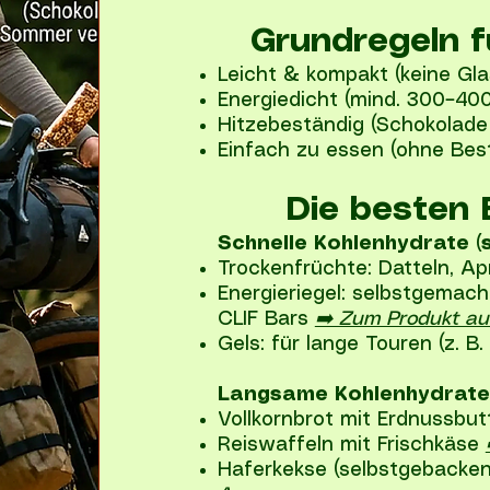
Grundregeln f
Leicht & kompakt (keine Gla
Energiedicht (mind. 300–400
Hitzebeständig (Schokolade
Einfach zu essen (ohne Best
Die besten 
Schnelle Kohlenhydrate (
Trockenfrüchte: Datteln, A
Energieriegel: selbstgemach
CLIF Bars
➡️ Zum Produkt a
Gels: für lange Touren (z. B
Langsame Kohlenhydrate
Vollkornbrot mit Erdnussbut
Reiswaffeln mit Frischkäse
Haferkekse (selbstgebacken