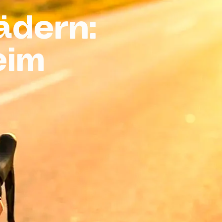
ädern:
eim