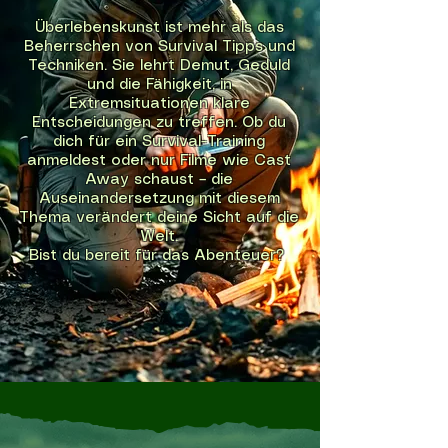
Überlebenskunst ist mehr als das
Beherrschen von Survival Tipps und
Techniken. Sie lehrt Demut, Geduld
und die Fähigkeit, in
Extremsituationen klare
Entscheidungen zu treffen. Ob du
dich für ein Survival-Training
anmeldest oder nur Filme wie Cast
Away schaust – die
Auseinandersetzung mit diesem
Thema verändert deine Sicht auf die
Welt.
Bist du bereit für das Abenteuer?