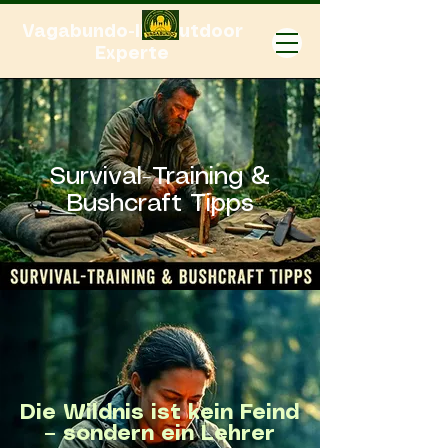
Vagabundo-Ihr Outdoor
Experte
Survival-Training &
Bushcraft Tipps
Die Wildnis ist kein Feind
– sondern ein Lehrer