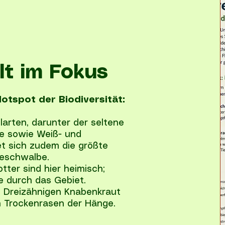
lt im Fokus
Hotspot der Biodiversität:
arten, darunter der seltene
fe sowie Weiß- und
et sich zudem die größte
eeschwalbe.
tter sind hier heimisch;
e durch das Gebiet.
 Dreizähnigen Knabenkraut
n Trockenrasen der Hänge.