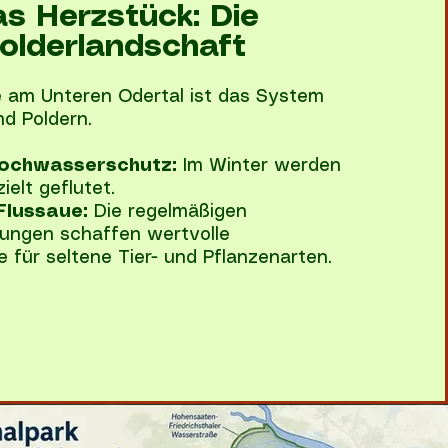
s Herzstück: Die
olderlandschaft
 am Unteren Odertal ist das System
d Poldern.
Hochwasserschutz:
Im Winter werden
ielt geflutet.
Flussaue:
Die regelmäßigen
ngen schaffen wertvolle
für seltene Tier- und Pflanzenarten.