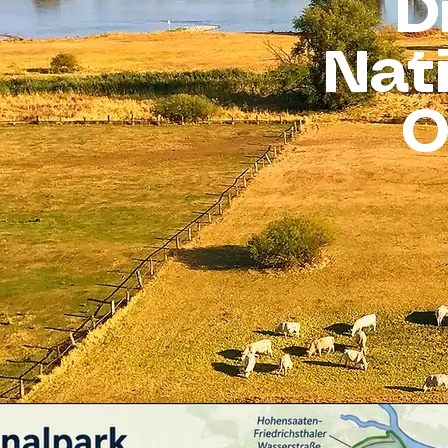
D
Nat
O