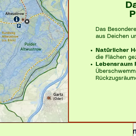
Da
P
Das Besondere
aus Deichen un
Natürlicher 
die Flächen gez
Lebensraum 
Überschwemmu
Rückzugsräume 