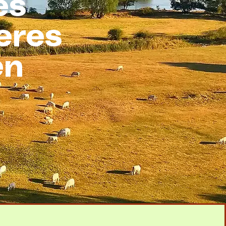
es
eres
en