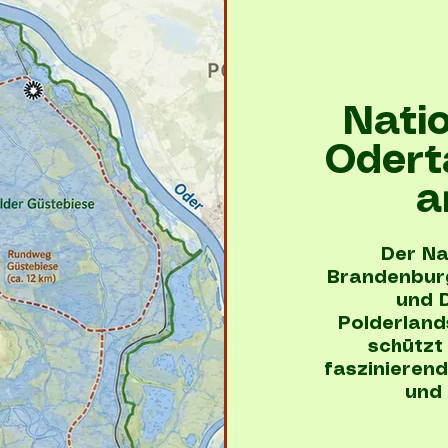
Nati
Odert
a
Der Na
Brandenburg
und D
Polderland
schützt
faszinieren
und 