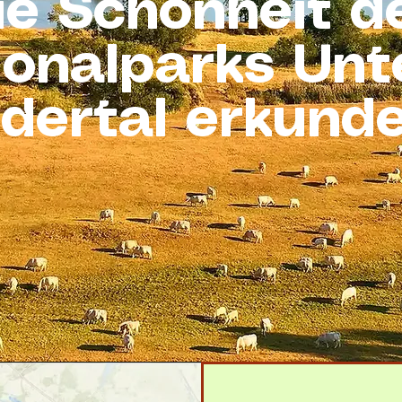
ie Schönheit d
ionalparks Unt
dertal erkund