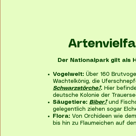
Artenvielfa
Der Nationalpark gilt als 
Vogelwelt:
Über 160 Brutvogel
Wachtelkönig, die Uferschnep
Schwarzstörche⤴
.
Hier befind
deutsche Kolonie der Trauers
Säugetiere:
Biber⤴
und Fischo
gelegentlich ziehen sogar Elch
Flora:
Von Orchideen wie dem
bis hin zu Flaumeichen auf de