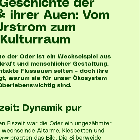
 Geschichte der
& ihrer Auen: Vom
Urstrom zum
Kulturraum
te der Oder ist ein Wechselspiel aus
kraft und menschlicher Gestaltung.
ntakte Flussauen selten – doch ihre
igt, warum sie für unser Ökosystem
überlebenswichtig sind.
zeit: Dynamik pur
en Eiszeit war die Oder ein ungezähmter
g wechselnde Altarme, Kiesbetten und
er
➡
prägten das Bild. Die Silberweide