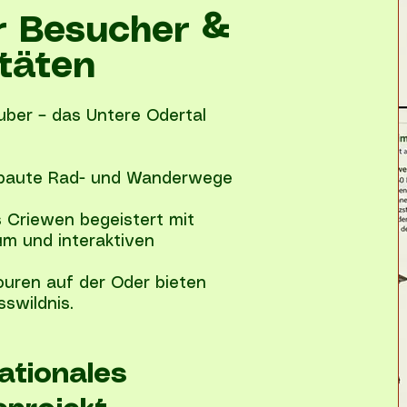
ür Besucher &
itäten
uber – das Untere Odertal
ebaute Rad- und Wanderwege
 Criewen begeistert mit
um und interaktiven
ouren auf der Oder bieten
sswildnis.
nationales