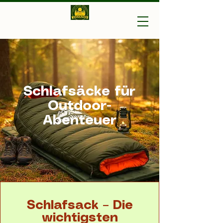
Vagabundo-Ihr Outdoor
Experte
Schlafsäcke für
Outdoor-
Abenteuer
Schlafsack – Die
wichtigsten