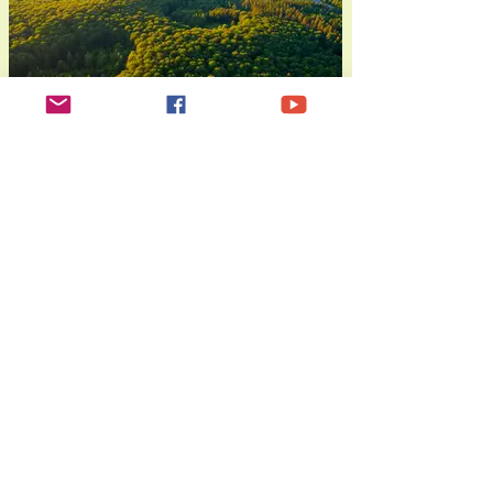
Nationalpark
"Kellerwald-Edersee"
Der Nationalpark Kellerwald-Edersee
bietet ein urwüchsiges Abenteuer in
einem Meer uralter Buchen, die als
UNESCO-Welterbe zu spektakulären
Wanderungen durch verborgene
Bachtäler und zu atemberaubenden
Ausblicken über den glitzernden
Edersee einladen, wo sogar scheue
Wildkatzen und Schwarzstörche zu
Hause sind.
Nationalpark entdecken