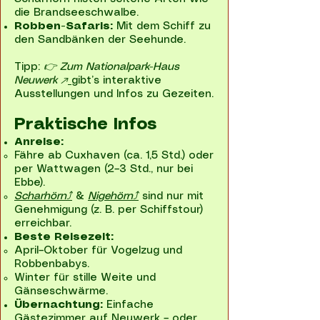
die Brandseeschwalbe.
Robben-Safaris:
Mit dem Schiff zu
den Sandbänken der Seehunde.
Tipp:
👉 Zum Nationalpark-Haus
Neuwerk ↗️
gibt’s interaktive
Ausstellungen und Infos zu Gezeiten.
Praktische Infos
Anreise:
Fähre ab Cuxhaven (ca. 1,5 Std.) oder
per Wattwagen (2–3 Std., nur bei
Ebbe).
Scharhörn⤴
&
Nigehörn⤴
sind nur mit
Genehmigung (z. B. per Schiffstour)
erreichbar.
Beste Reisezeit:
April–Oktober für Vogelzug und
Robbenbabys.
Winter für stille Weite und
Gänseschwärme.
Übernachtung:
Einfache
Gästezimmer auf Neuwerk – oder