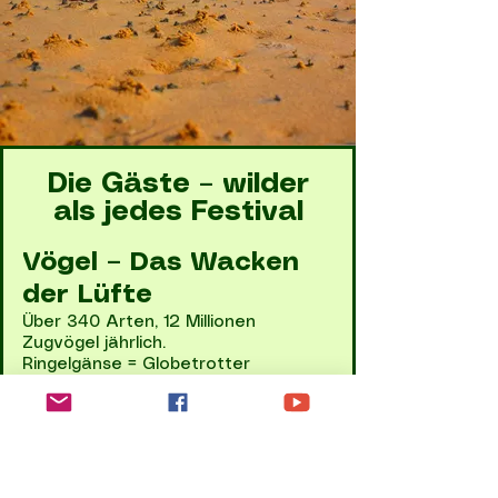
Die Gäste – wilder
als jedes Festival
Vögel – Das Wacken
der Lüfte
Über 340 Arten, 12 Millionen
Zugvögel jährlich.
Ringelgänse = Globetrotter
Brandseeschwalben = Punkband mit
Schnabel
Säugetiere – Die
Chillout-Area