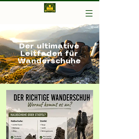
Vagabundo-Ihr Outdoor
Experte
Der ultimative
Leitfaden für
Wanderschuhe