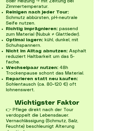
oder Heizung → mit Zeitung bei
Zimmertemperatur.
Reinigen nach jeder Tour:
Schmutz abbürsten, pH-neutrale
Seife nutzen.
Richtig imprägnieren:
passend
zum Material (Nubuk ≠ Glattleder).
Optimal lagern:
kühl, dunkel, mit
Schuhspannern.
Nicht im Alltag abnutzen:
Asphalt
reduziert Haltbarkeit um das 5-
fache.
Wechselpaar nutzen:
48h
Trockenpause schont das Material.
Reparieren statt neu kaufen:
Sohlentausch (ca. 80–120 €) oft
lohnenswert.
Wichtigster Faktor
👉 Pflege direkt nach der Tour
verdoppelt die Lebensdauer.
Vernachlässigung (Schmutz, Salz,
Feuchte) beschleunigt Alterung