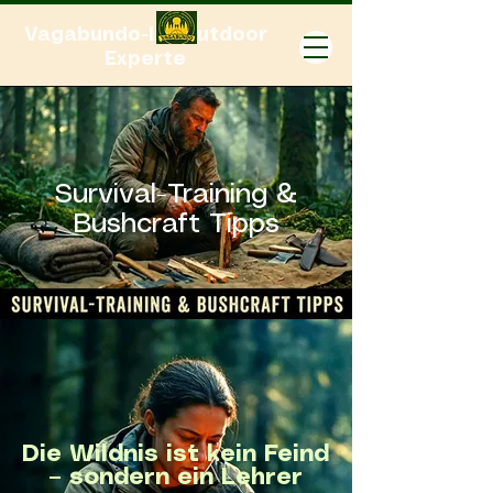
Vagabundo-Ihr Outdoor
Experte
Survival-Training &
Bushcraft Tipps
Die Wildnis ist kein Feind
– sondern ein Lehrer