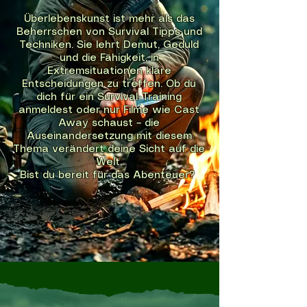
Überlebenskunst ist mehr als das
Beherrschen von Survival Tipps und
Techniken. Sie lehrt Demut, Geduld
und die Fähigkeit, in
Extremsituationen klare
Entscheidungen zu treffen. Ob du
dich für ein Survival-Training
anmeldest oder nur Filme wie Cast
Away schaust – die
Auseinandersetzung mit diesem
Thema verändert deine Sicht auf die
Welt.
Bist du bereit für das Abenteuer?