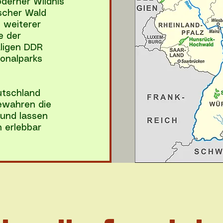
derner Wildnis
ischer Wald
n weiterer
e der
ligen DDR
ionalparks
utschland
ewahren die
 und lassen
 erlebbar