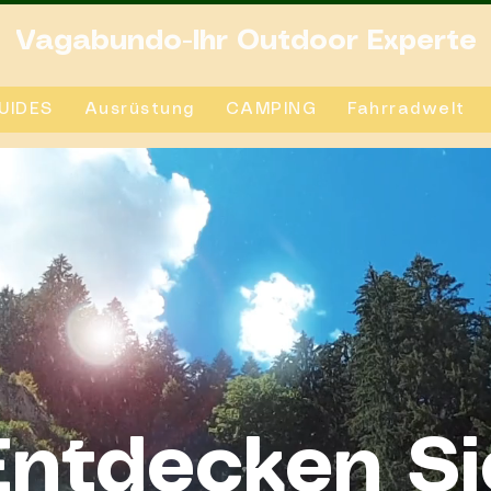
Vagabundo-Ihr Outdoor Experte
UIDES
Ausrüstung
CAMPING
Fahrradwelt
Entdecken Si