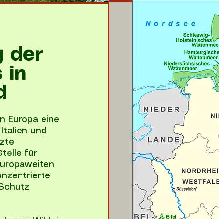
g der
 in
d
in Europa eine
Italien und
tzte
telle für
europaweiten
onzentrierte
 Schutz