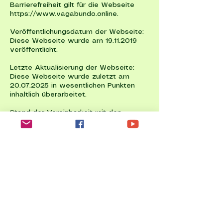
Barrierefreiheit gilt für die Webseite
https://www.vagabundo.online
.
Veröffentlichungsdatum der Webseite:
Diese Webseite wurde am
19.11.2019
veröffentlicht.
Letzte Aktualisierung der Webseite:
Diese Webseite wurde zuletzt am
20.07.2025
in wesentlichen Punkten
inhaltlich überarbeitet.
Stand der Vereinbarkeit mit den
Anforderungen: Diese Webseite ist
vollständig mit den für uns geltenden
Vorschriften zur Barrierefreiheit
vereinbar.
Get in touch
First name
*