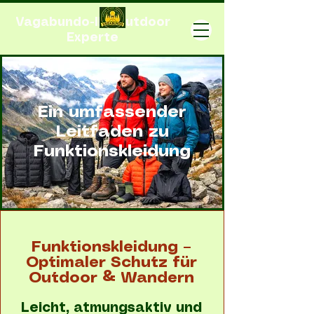
Vagabundo-Ihr Outdoor
Experte
Ein umfassender
Leitfaden zu
Funktionskleidung
Funktionskleidung –
Optimaler Schutz für
Outdoor & Wandern
Leicht, atmungsaktiv und