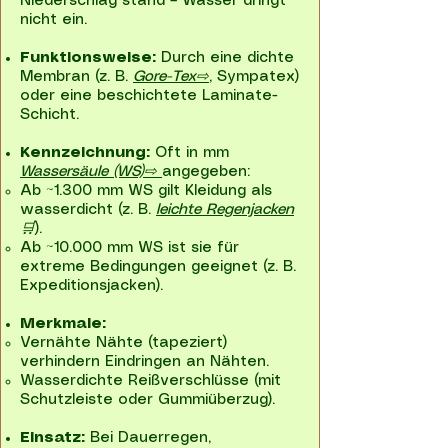
Niederschlag stand – Wasser dringt
nicht ein.
Funktionsweise:
Durch eine dichte
Membran (z. B.
Gore-Tex⇨
, Sympatex)
oder eine beschichtete Laminate-
Schicht.
Kennzeichnung:
Oft in mm
Wassersäule (WS)⇨
angegeben:
Ab ~1.300 mm WS gilt Kleidung als
wasserdicht (z. B.
leichte Regenjacken
🛒
).
Ab ~10.000 mm WS ist sie für
extreme Bedingungen geeignet (z. B.
Expeditionsjacken).
Merkmale:
Vernähte Nähte (tapeziert)
verhindern Eindringen an Nähten.
Wasserdichte Reißverschlüsse (mit
Schutzleiste oder Gummiüberzug).
Einsatz:
Bei Dauerregen,