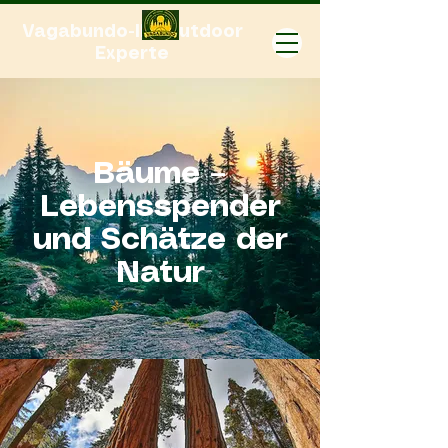
Vagabundo-Ihr Outdoor
Experte
Bäume –
Lebensspender
und Schätze der
Natur