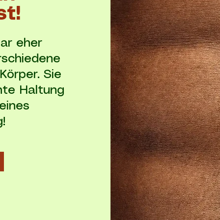
st!
ar eher
erschiedene
Körper. Sie
chte Haltung
eines
!