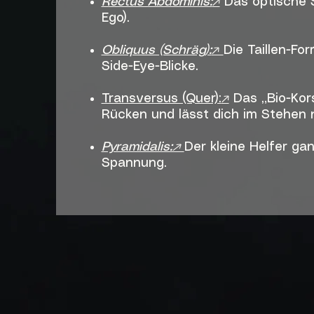
Rectus Abdominis:
↗
Das optische S
Ego).
Obliquus (Schräg):
↗
Die Taillen-Fo
Side-Eye-Blicke.
Transversus (Quer):
↗
Das „Bio-Kors
Rücken und lässt dich im Stehen
Pyramidalis:↗
Der kleine Helfer ga
Spannung.