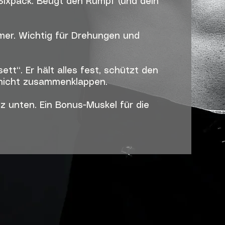
ixpack. Beugt den Rumpf (und dein
rmer. Wichtig für Drehungen und
ett“. Er hält alles fest, schützt den
 nicht zusammenklappen.
nz unten. Ein Bonus-Muskel für die