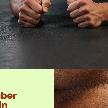
über
ln