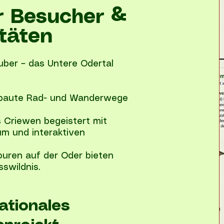
ür Besucher &
itäten
uber – das Untere Odertal
ebaute Rad- und Wanderwege
 Criewen begeistert mit
um und interaktiven
ouren auf der Oder bieten
sswildnis.
nationales