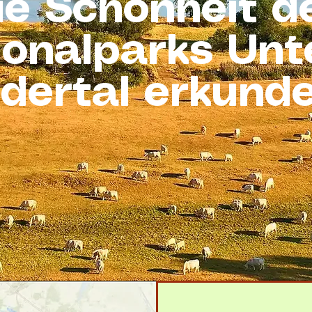
ie Schönheit d
ionalparks Unt
dertal erkund