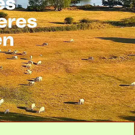
es
eres
en