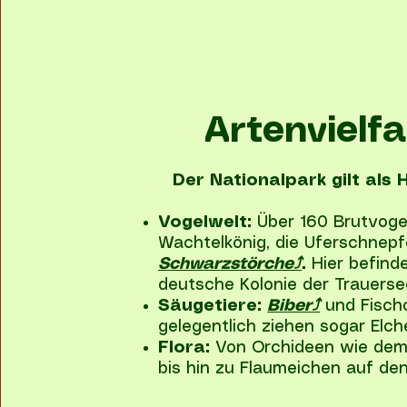
Artenvielfa
Der Nationalpark gilt als 
Vogelwelt:
Über 160 Brutvogel
Wachtelkönig, die Uferschnep
Schwarzstörche⤴
.
Hier befind
deutsche Kolonie der Trauers
Säugetiere:
Biber⤴
und Fischo
gelegentlich ziehen sogar Elch
Flora:
Von Orchideen wie dem
bis hin zu Flaumeichen auf de