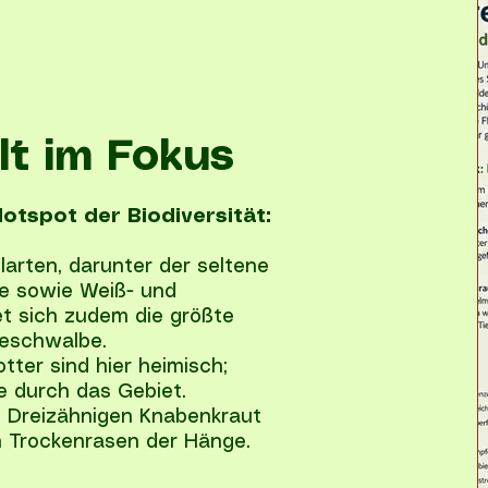
lt im Fokus
Hotspot der Biodiversität:
arten, darunter der seltene
fe sowie Weiß- und
et sich zudem die größte
eeschwalbe.
tter sind hier heimisch;
e durch das Gebiet.
 Dreizähnigen Knabenkraut
n Trockenrasen der Hänge.