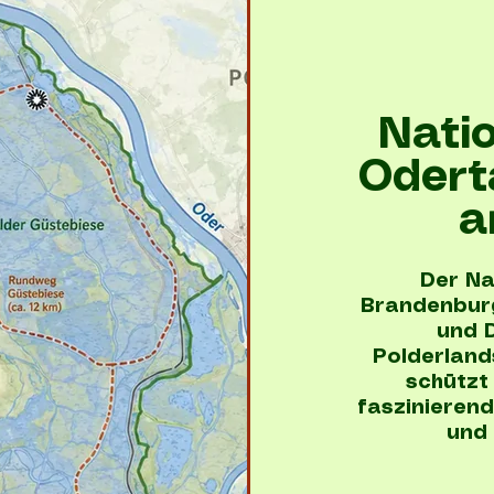
Nati
Odert
a
Der Na
Brandenburg
und D
Polderland
schützt
faszinieren
und 