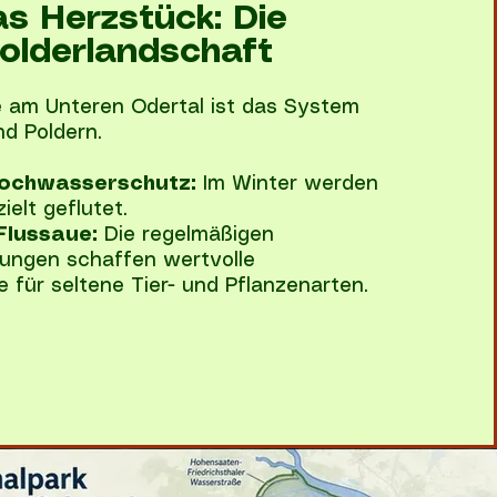
s Herzstück: Die
olderlandschaft
 am Unteren Odertal ist das System
d Poldern.
Hochwasserschutz:
Im Winter werden
ielt geflutet.
Flussaue:
Die regelmäßigen
ngen schaffen wertvolle
für seltene Tier- und Pflanzenarten.