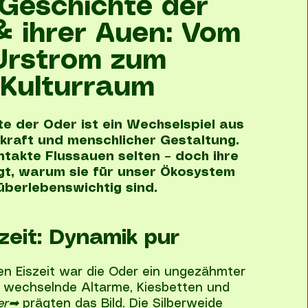
 Geschichte der
& ihrer Auen: Vom
Urstrom zum
Kulturraum
te der Oder ist ein Wechselspiel aus
kraft und menschlicher Gestaltung.
ntakte Flussauen selten – doch ihre
igt, warum sie für unser Ökosystem
überlebenswichtig sind.
zeit: Dynamik pur
en Eiszeit war die Oder ein ungezähmter
g wechselnde Altarme, Kiesbetten und
er
➡
prägten das Bild. Die Silberweide