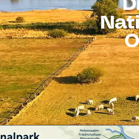
D
Nat
O