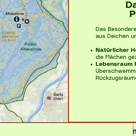
Da
P
Das Besondere
aus Deichen un
Natürlicher 
die Flächen gez
Lebensraum 
Überschwemmu
Rückzugsräume 