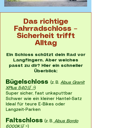
Das richtige
Fahrradschloss –
Sicherheit trifft
Alltag
Ein Schloss schützt dein Rad vor
Langfingern. Aber welches
passt zu dir? Hier ein schneller
Überblick:
Bügelschloss
(z. B.
Abus Granit
XPlus 540🛒 >
)
Super sicher, fast unkaputtbar
Schwer wie ein kleiner Hantel-Satz
Ideal für teure E-Bikes oder
Langzeit-Parken
Faltschloss
(z. B.
Abus Bordo
6000K🛒
>)