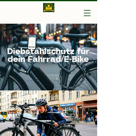
Vagabundo-Ihr Outdoor
Experte
Diebstahlschutz für
dein Fahrrad/E-Bike