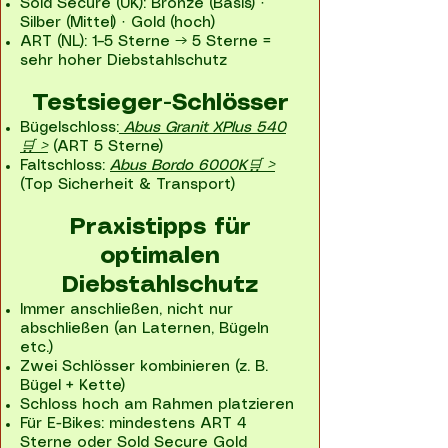
Sold Secure (UK): Bronze (Basis) ·
Silber (Mittel) · Gold (hoch)
ART (NL): 1–5 Sterne → 5 Sterne =
sehr hoher Diebstahlschutz
Testsieger-Schlösser
Bügelschloss:
Abus Granit XPlus 540
🛒 >
(ART 5 Sterne)
Faltschloss:
Abus Bordo 6000K🛒 >
(Top Sicherheit & Transport)
Praxistipps für
optimalen
Diebstahlschutz
Immer anschließen, nicht nur
abschließen (an Laternen, Bügeln
etc.)
Zwei Schlösser kombinieren (z. B.
Bügel + Kette)
Schloss hoch am Rahmen platzieren
Für E-Bikes: mindestens ART 4
Sterne oder Sold Secure Gold