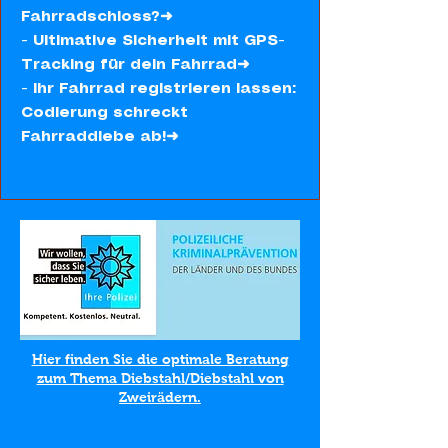
Fahrradschloss?➜
- Ultimative Sicherheit mit GPS-
Tracking für dein Fahrrad➜
- Ihr Fahrrad registrieren lassen:
Codierung schreckt
Fahrraddiebe ab!➜
Hier finden Sie die optimale Beratung
zum Thema Diebstahl/Diebstahl von
Zweirädern.