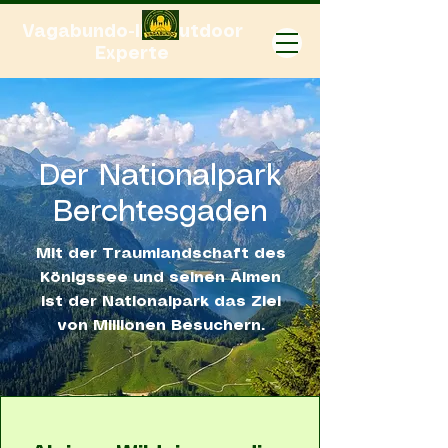
Vagabundo-Ihr Outdoor
Experte
Der Nationalpark
Berchtesgaden
Mit der Traumlandschaft des
Königssee und seinen Almen
ist der Nationalpark das Ziel
von Millionen Besuchern.