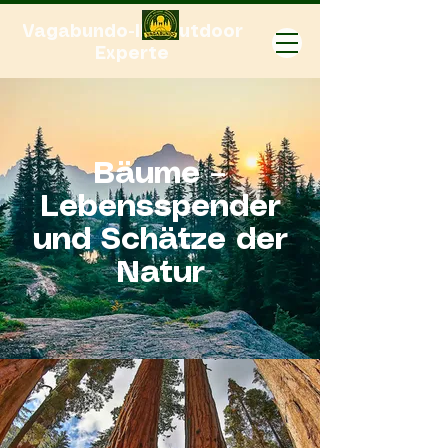
Vagabundo-Ihr Outdoor
Experte
Bäume –
Lebensspender
und Schätze der
Natur