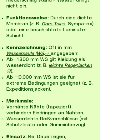
Niederschlag stand – Wasser dringt
nicht ein.
Funktionsweise:
Durch eine dichte
Membran (z. B.
Gore-Tex⇨
, Sympatex)
oder eine beschichtete Laminate-
Schicht.
Kennzeichnung:
Oft in mm
Wassersäule (WS)⇨
angegeben:
Ab ~1.300 mm WS gilt Kleidung als
wasserdicht (z. B.
leichte Regenjacken
🛒
).
Ab ~10.000 mm WS ist sie für
extreme Bedingungen geeignet (z. B.
Expeditionsjacken).
Merkmale:
Vernähte Nähte (tapeziert)
verhindern Eindringen an Nähten.
Wasserdichte Reißverschlüsse (mit
Schutzleiste oder Gummiüberzug).
Einsatz:
Bei Dauerregen,