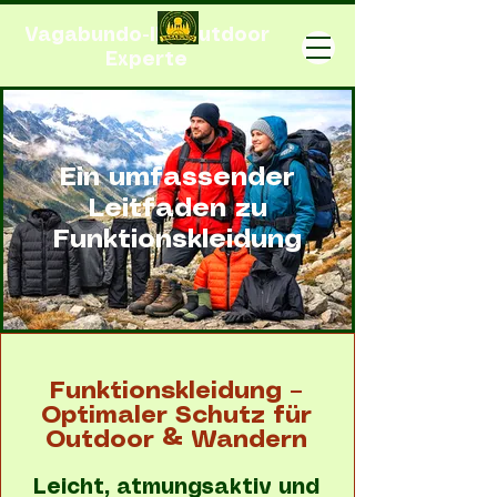
Vagabundo-Ihr Outdoor
Experte
Ein umfassender
Leitfaden zu
Funktionskleidung
Funktionskleidung –
Optimaler Schutz für
Outdoor & Wandern
Leicht, atmungsaktiv und