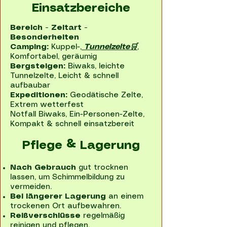
Einsatzbereiche
Bereich - Zeltart -
Besonderheiten
Camping:
Kuppel-,
Tunnelzelte🛒
,
Komfortabel, geräumig
Bergsteigen:
Biwaks, leichte
Tunnelzelte, Leicht & schnell
aufbaubar
Expeditionen:
Geodätische Zelte,
Extrem wetterfest
Notfall Biwaks, Ein-Personen-Zelte,
Kompakt & schnell einsatzbereit
Pflege & Lagerung
Nach Gebrauch
gut trocknen
lassen, um Schimmelbildung zu
vermeiden.
Bei längerer Lagerung
an einem
trockenen Ort aufbewahren.
Reißverschlüsse
regelmäßig
reinigen und pflegen.