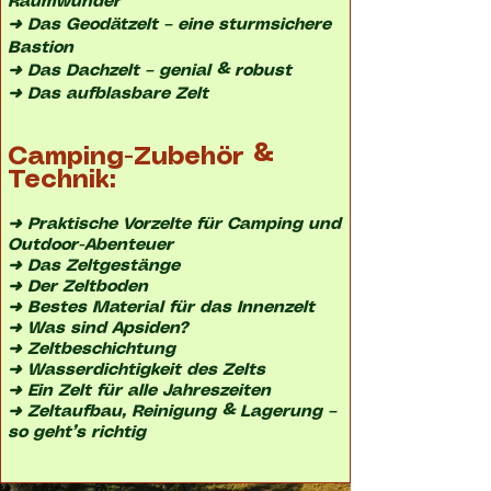
Raumwunder
➜
Das Geodätzelt – eine sturmsichere
Bastion
➜
Das Dachzelt – genial & robust
➜
Das aufblasbare Zelt
Camping-Zubehör &
Technik:
➜
Praktische Vorzelte für Camping und
Outdoor-Abenteuer
➜
Das Zeltgestänge
➜
Der Zeltboden
➜
Bestes Material für das Innenzelt
➜
Was sind Apsiden?
➜
Zeltbeschichtung
➜
Wasserdichtigkeit des Zelts
➜
Ein Zelt für alle Jahreszeiten
➜
Zeltaufbau, Reinigung & Lagerung –
so geht’s richtig