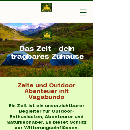
Vagabundo-Ihr Outdoor
Experte
Das Zelt - dein
tragbares Zuhause
Zelte und Outdoor
Abenteuer mit
Vagabundo
Ein Zelt ist ein unverzichtbarer
Begleiter für Outdoor-
Enthusiasten, Abenteurer und
Naturliebhaber. Es bietet Schutz
vor Witterungseinflüssen,