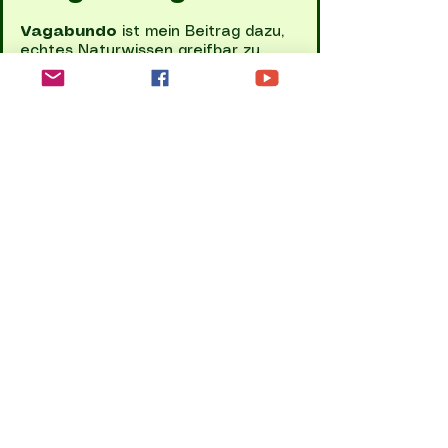
Vagabundo
ist mein Beitrag dazu,
echtes Naturwissen greifbar zu
machen. Ich möchte Menschen dabei
unterstützen, Landschaften nicht
nur plump zu durchqueren, sondern
sie wirklich zu verstehen. Für mich ist
eine Wanderung erst dann
vollständig, wenn man die Umgebung
einordnen kann.
Dabei treiben mich vor allem
diese Fragen an:
Wie ist dieser Weg entstanden?
Jeder Pfad hat eine Geschichte, sei
es als alter Handelsweg oder als
vergessener Verbindungspfad.
Welche Geheimnisse liegen hier?
Welche historischen Ereignisse oder
spannenden Naturphänomene
prägen genau diesen Ort?
Wie bewegt man sich sicher