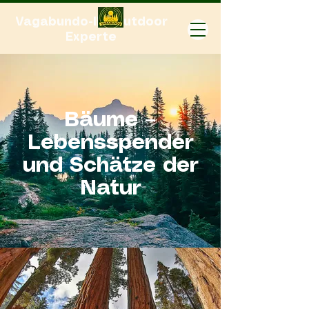
Vagabundo-Ihr Outdoor
Experte
Bäume –
Lebensspender
und Schätze der
Natur