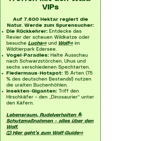
VIPs
Auf 7.600 Hektar regiert die
Natur. Werde zum Spurensucher:
Die Rückkehrer:
Entdecke das
Revier der scheuen Wildkatze oder
besuche
Luchs⇨
und
Wolf⇨
im
Wildtierpark Edersee.
Vogel-Paradies:
Halte Ausschau
nach Schwarzstörchen, Uhus und
sechs verschiedenen Spechtarten.
Fledermaus-Hotspot:
15 Arten (75
% des deutschen Bestands!) nutzen
die uralten Buchenhöhlen.
Insekten-Giganten:
Triff den
Hirschkäfer – den „Dinosaurier“ unter
den Käfern.
Lebensraum, Rudelverhalten &
Schutzmaßnahmen – alles über den
Wolf.
🐺 Hier geht’s zum Wolf-Guide⇨