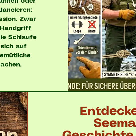
pannen oder
lancieren:
ssion. Zwar
 Handgriff
ie Schlaufe
 sich auf
emütliche
achen.
Entdecke
Seema