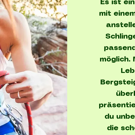
Es ist e
mit einem
anstell
Schling
passend
möglich.
Leb
Bergstei
über
präsentie
du unbe
die sc