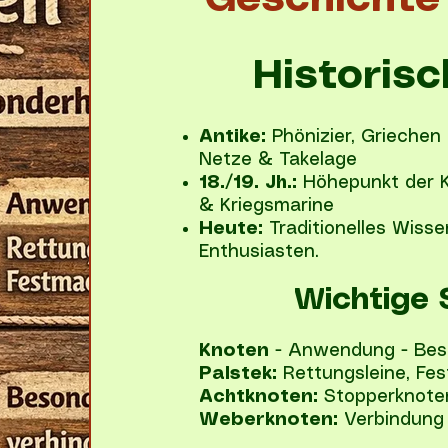
Geschichte
Historis
Antike:
Phönizier, Griechen
Netze & Takelage
18./19. Jh.:
Höhepunkt der K
& Kriegsmarine
Heute:
Traditionelles Wisse
Enthusiasten.
Wichtige
Knoten
- Anwendung - Bes
Palstek:
Rettungsleine, Fes
Achtknoten:
Stopperknote
Weberknoten:
Verbindung 