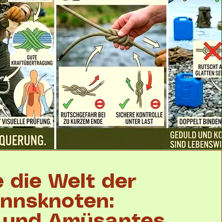
 die Welt der
nnsknoten: