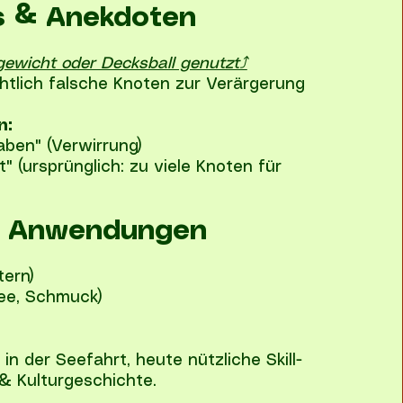
s & Anekdoten
ewicht oder Decksball genutzt⤴
tlich falsche Knoten zur Verärgerung
n:
aben" (Verwirrung)
" (ursprünglich: zu viele Knoten für
 Anwendungen
tern)
ee, Schmuck)
n der Seefahrt, heute nützliche Skill-
& Kulturgeschichte.