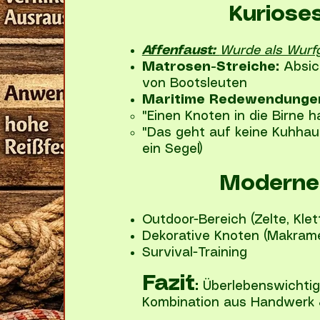
Kuriose
Affenfaust:
Wurde als Wurfg
Matrosen-Streiche:
Absich
von Bootsleuten
Maritime Redewendunge
"Einen Knoten in die Birne h
"Das geht auf keine Kuhhaut
ein Segel)
Moderne
Outdoor-Bereich (Zelte, Klet
Dekorative Knoten (Makram
Survival-Training
Fazit
:
Überlebenswichtig i
Kombination aus Handwerk 