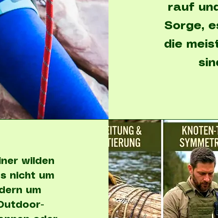
rauf un
Sorge, es
die meis
sin
einer wilden
s nicht um
ndern um
 Outdoor-