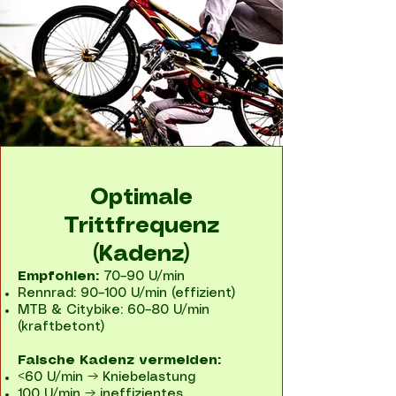
Optimale
Trittfrequenz
(Kadenz)
Empfohlen:
70–90 U/min
Rennrad: 90–100 U/min (effizient)
MTB & Citybike: 60–80 U/min
(kraftbetont)
Falsche Kadenz vermeiden:
<60 U/min → Kniebelastung
100 U/min → ineffizientes