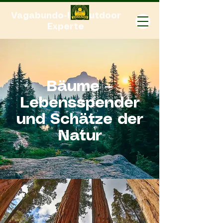
Vagabundo-Ihr Outdoor
Experte
Bäume –
Lebensspender
und Schätze der
Natur