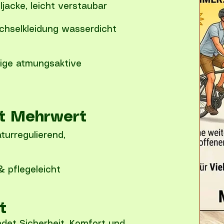
jacke, leicht verstaubar
hselkleidung wasserdicht
tige atmungsaktive
it Mehrwert
turregulierend,
 pflegeleicht
t