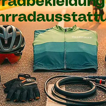
rradbekleidung
hrradausstatt