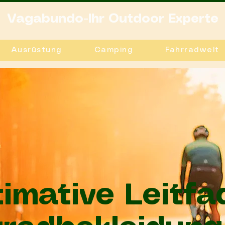
Vagabundo-Ihr Outdoor Experte
Ausrüstung
Camping
Fahrradwelt
timative Leitfa