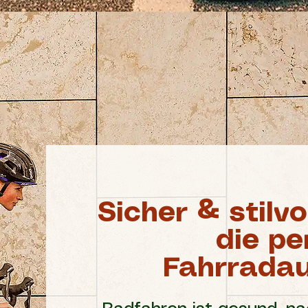
Sicher & stilv
die pe
Fahrrada