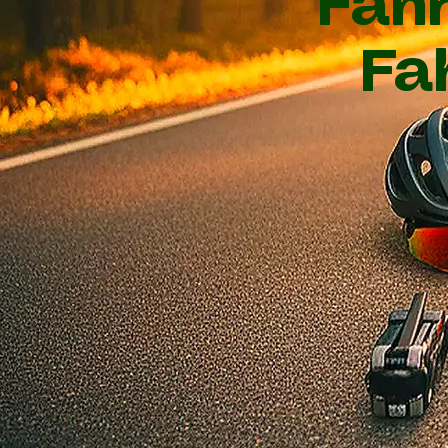
Fah
Fa