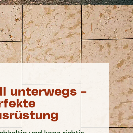
oll unterwegs –
rfekte
usrüstung