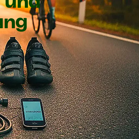
 und
ung