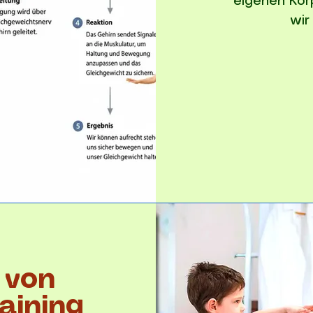
eigenen Körp
wir
 von
aining