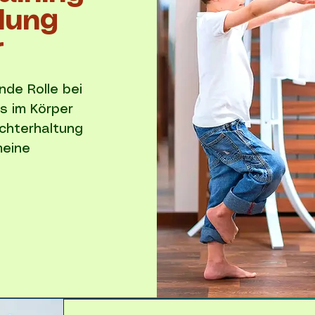
klung
r
nde Rolle bei
s im Körper
echterhaltung
meine