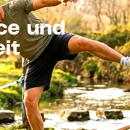
ce und
it