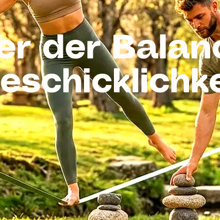
er der Balan
eschicklichke