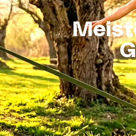
Meist
G