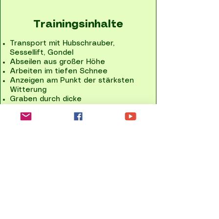
Trainingsinhalte
Transport mit Hubschrauber,
Sessellift, Gondel
Abseilen aus großer Höhe
Arbeiten im tiefen Schnee
Anzeigen am Punkt der stärksten
Witterung
Graben durch dicke
Schneeschichten
Die Ausbildung erfolgt meist
direkt im alpinen Gelände, da nur
dort realistische Bedingungen
herrschen.