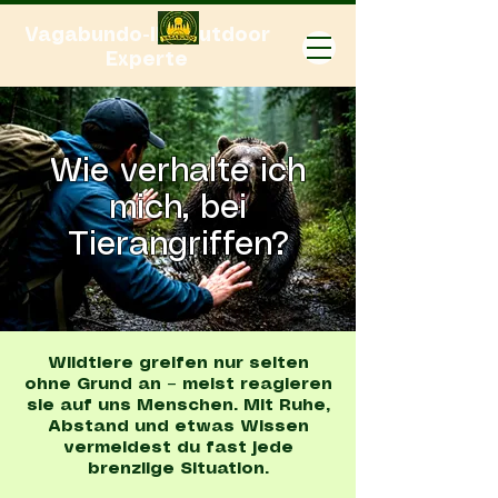
Vagabundo-Ihr Outdoor
Experte
Wie verhalte ich
mich, bei
Tierangriffen?
Wildtiere greifen nur selten
ohne Grund an – meist reagieren
sie auf uns Menschen. Mit Ruhe,
Abstand und etwas Wissen
vermeidest du fast jede
brenzlige Situation.