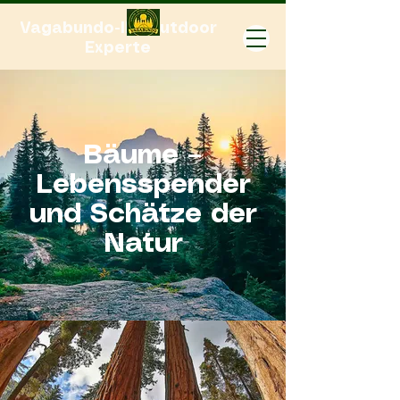
Vagabundo-Ihr Outdoor
Experte
Bäume –
Lebensspender
und Schätze der
Natur