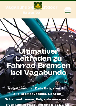
Vagabundo-Ihr Outdoor
Experte
Ultimativer
Leitfaden zu
Fahrrad-Bremsen
bei Vagabundo
Vagabundo ist Dein Ratgeber für
alle Bremssysteme. Egal ob
Scheibenbremse, Felgenbremse oder
Hydraulikbremse, bei uns bist Du an