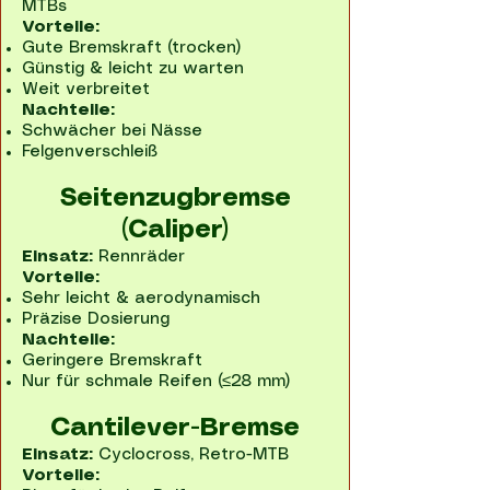
MTBs
Vorteile:
Gute Bremskraft (trocken)
Günstig & leicht zu warten
Weit verbreitet
Nachteile:
Schwächer bei Nässe
Felgenverschleiß
Seitenzugbremse
(Caliper)
Einsatz:
Rennräder
Vorteile:
Sehr leicht & aerodynamisch
Präzise Dosierung
Nachteile:
Geringere Bremskraft
Nur für schmale Reifen (≤28 mm)
Cantilever-Bremse
Einsatz:
Cyclocross, Retro-MTB
Vorteile: