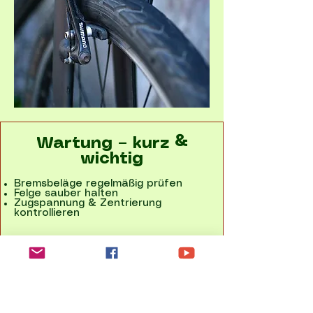
Wartung – kurz &
wichtig
Bremsbeläge regelmäßig prüfen
Felge sauber halten
Zugspannung & Zentrierung
kontrollieren
Fazit: Wann lohnt sich
eine Felgenbremse?
- Ideal für Alltag, Stadt & Rennrad
- Perfekt bei begrenztem Budget
- Für E-Bikes, MTB & Nässe sind