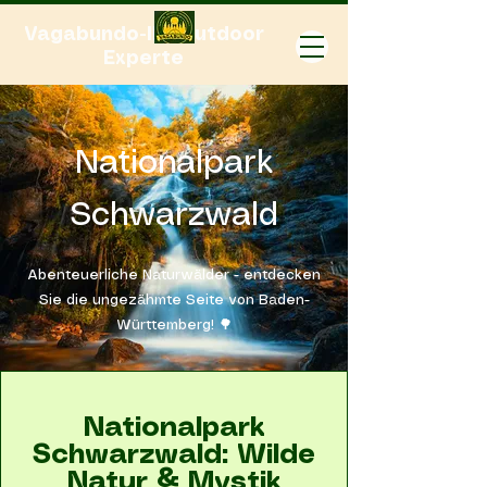
Vagabundo-Ihr Outdoor
Experte
Nationalpark
Schwarzwald
Abenteuerliche Naturwälder - entdecken
Sie die ungezähmte Seite von Baden-
Württemberg! 🌳
Nationalpark
Schwarzwald: Wilde
Natur & Mystik