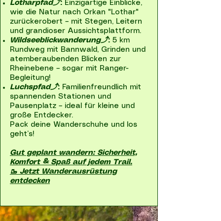
Lotharpfad⤴
:
Einzigartige Einblicke,
wie die Natur nach Orkan "Lothar"
zurückerobert – mit Stegen, Leitern
und grandioser Aussichtsplattform.
Wildseeblickwanderung⤴
:
5 km
Rundweg mit Bannwald, Grinden und
atemberaubenden Blicken zur
Rheinebene – sogar mit Ranger-
Begleitung!
Luchspfad⤴
:
Familienfreundlich mit
spannenden Stationen und
Pausenplatz – ideal für kleine und
große Entdecker.
Pack deine Wanderschuhe und los
geht’s!
Gut geplant wandern: Sicherheit,
Komfort & Spaß auf jedem Trail.
🥾 Jetzt Wanderausrüstung
entdecken