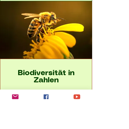
Biodiversität in
Zahlen
Bis heute wurden über 3.400 Arten
im Nationalpark nachgewiesen,
darunter viele Vertreter der Roten
Liste. Besonders beeindruckend ist
die Vielfalt bei:
Flora & Pilze:
Über 800 Pilzarten