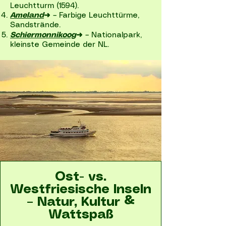
Leuchtturm (1594).
Ameland
➜
– Farbige Leuchttürme,
Sandstrände.
Schiermonnikoog
➜
– Nationalpark,
kleinste Gemeinde der NL.
Ost- vs.
Westfriesische Inseln
– Natur, Kultur &
Wattspaß