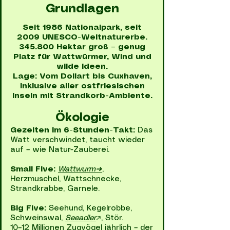
Grundlagen
Seit 1986 Nationalpark, seit
2009 UNESCO-Weltnaturerbe.
345.800 Hektar groß – genug
Platz für Wattwürmer, Wind und
wilde Ideen.
Lage: Vom Dollart bis Cuxhaven,
inklusive aller ostfriesischen
Inseln mit Strandkorb-Ambiente.
Ökologie
Gezeiten im 6-Stunden-Takt:
Das
Watt verschwindet, taucht wieder
auf – wie Natur-Zauberei.
Small Five:
Wattwurm➜
,
Herzmuschel, Wattschnecke,
Strandkrabbe, Garnele.
Big Five:
Seehund, Kegelrobbe,
Schweinswal,
Seeadler
↗, Stör.
10–12 Millionen Zugvögel jährlich – der