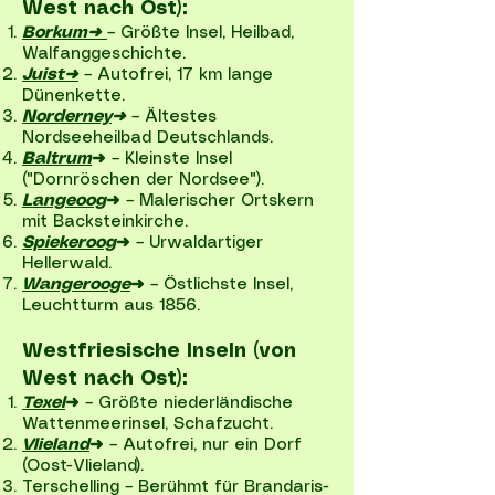
West nach Ost):
Borkum➜
– Größte Insel, Heilbad,
Walfanggeschichte.
Juist➜
– Autofrei, 17 km lange
Dünenkette.
Norderney
➜
– Ältestes
Nordseeheilbad Deutschlands.
Baltrum
➜
– Kleinste Insel
("Dornröschen der Nordsee").
Langeoog
➜
– Malerischer Ortskern
mit Backsteinkirche.
Spiekeroog
➜
– Urwaldartiger
Hellerwald.
Wangerooge
➜
– Östlichste Insel,
Leuchtturm aus 1856.
Westfriesische Inseln (von
West nach Ost):
Texel
➜
– Größte niederländische
Wattenmeerinsel, Schafzucht.
Vlieland
➜
– Autofrei, nur ein Dorf
(Oost-Vlieland).
Terschelling – Berühmt für Brandaris-