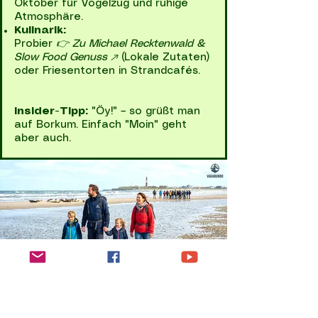
Oktober für Vogelzug und ruhige
Atmosphäre.
Kulinarik:
Probier
👉 Zu Michael Recktenwald &
Slow Food Genuss ↗️
(Lokale Zutaten)
oder Friesentorten in Strandcafés.
Insider-Tipp:
"Öy!" – so grüßt man
auf Borkum. Einfach "Moin" geht
aber auch.
Herausforderungen
& Nachhaltigkeit