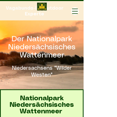
Vagabundo-Ihr Outdoor
Experte
Der Nationalpark
Niedersächsisches
Wattenmeer
Niedersachsens "Wilder
Westen"
Nationalpark
Niedersächsisches
Wattenmeer