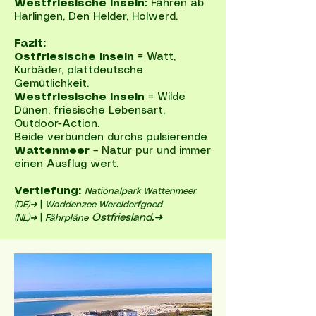
Westfriesische Inseln:
Fähren ab
Harlingen, Den Helder, Holwerd.
Fazit:
Ostfriesische Inseln
= Watt,
Kurbäder, plattdeutsche
Gemütlichkeit.
Westfriesische Inseln
= Wilde
Dünen, friesische Lebensart,
Outdoor-Action.
Beide verbunden durchs pulsierende
Wattenmeer
– Natur pur und immer
einen Ausflug wert.
Vertiefung:
Nationalpark Wattenmeer
(DE)➜
|
Waddenzee Werelderfgoed
Ostfriesland
.➜
(NL)➜
|
Fährpläne