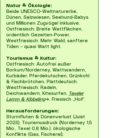
Natur & Ökologie:
Beide UNESCO-Weltnaturerbe,
Dünen, Salzwiesen, Seehund-Babys
und Millionen Zugvögel inklusive.
Ostfriesisch: Breite Wattflächen,
ordentlich Gezeiten-Power.
Westfriesisch: Mehr Wald, sanftere
Tiden – quasi Watt light.
Tourismus & Kultur:
Ostfriesisch: Autofrei außer
Borkum/Norderney, Wattwandern,
Kurbäder, Pferdekutschen, Grünkohl
& Fischbrötchen, Plattdeutsch.
Westfriesisch: Radeln,
Deichwandern, Kitesurfen,
Texeler
Lamm & Kibbeling
➜, Friesisch „Hoi!“.
Herausforderungen:
Sturmfluten & Dünenverlust (Juist
2023), Tourismusdruck (Norderney 1,5
Mio., Texel 0,8 Mio.), ökologische
Konflikte (Gas, Fischerei).