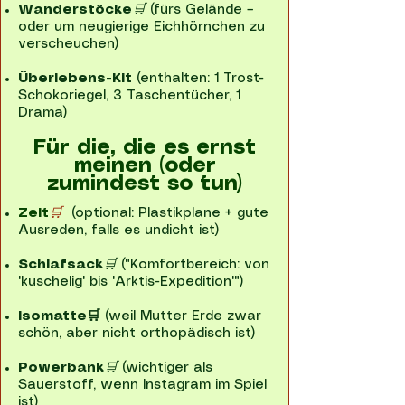
Wanderstöcke
🛒
(fürs Gelände –
oder um neugierige Eichhörnchen zu
verscheuchen)
Überlebens-Kit
(enthalten: 1 Trost-
Schokoriegel, 3 Taschentücher, 1
Drama)
Für die, die es ernst
meinen (oder
zumindest so tun)
Zelt
🛒
(optional: Plastikplane + gute
Ausreden, falls es undicht ist)
Schlafsack
🛒
("Komfortbereich: von
'kuschelig' bis 'Arktis-Expedition'")
Isomatte🛒
(weil Mutter Erde zwar
schön, aber nicht orthopädisch ist)
Powerbank
🛒
(wichtiger als
Sauerstoff, wenn Instagram im Spiel
ist)