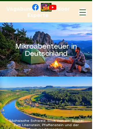
Vagabundo-Ihr Outdoor
Experte
Mikroabenteuer in
Deutschland
Sächsische Schweiz, Blick von der Bastei
zum Lilienstein, Pfaffenstein und der