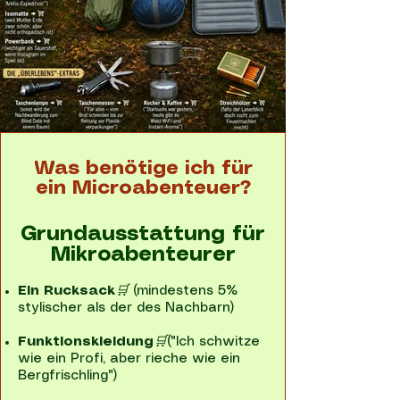
Was benötige ich für
ein Microabenteuer?
Grundausstattung für
Mikroabenteurer
Ein Rucksack
🛒
(mindestens 5%
stylischer als der des Nachbarn)
Funktionskleidung
🛒
("Ich schwitze
wie ein Profi, aber rieche wie ein
Bergfrischling")