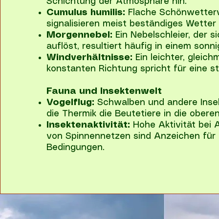
Schichtung der Atmosphäre hin.
Cumulus humilis:
Flache Schönwetterw
signalisieren meist beständiges Wetter
Morgennebel:
Ein Nebelschleier, der s
auflöst, resultiert häufig in einem sonn
Windverhältnisse:
Ein leichter, gleic
konstanten Richtung spricht für eine st
Fauna und Insektenwelt
Vogelflug:
Schwalben und andere Insek
die Thermik die Beutetiere in die obere
Insektenaktivität:
Hohe Aktivität bei
von Spinnennetzen sind Anzeichen für
Bedingungen.