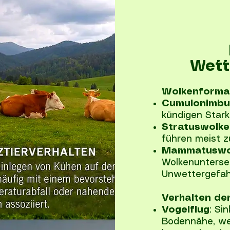
Wett
Wolkenforma
Cumulonimbu
kündigen Stark
Stratuswolke
führen meist 
Mammatuswo
Wolkenuntersei
Unwettergefah
Verhalten der
Vogelflug
: Si
Bodennähe, wes