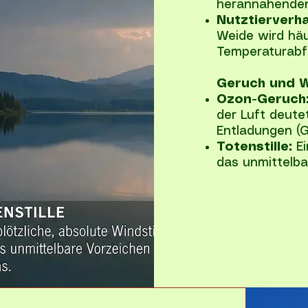
herannahenden
Nutztierverha
Weide wird hä
Temperaturabfa
Geruch und W
Ozon-Geruch
der Luft deutet
Entladungen (G
Totenstille:
Ei
das unmittelba