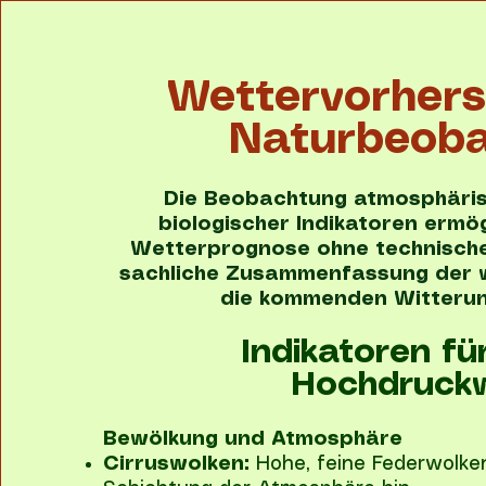
Wettervorher
Naturbeob
Die Beobachtung atmosphäri
biologischer Indikatoren ermög
Wetterprognose ohne technische H
sachliche Zusammenfassung der w
die kommenden Witteru
Indikatoren fü
Hochdruck
Bewölkung und Atmosphäre
Cirruswolken:
Hohe, feine Federwolken