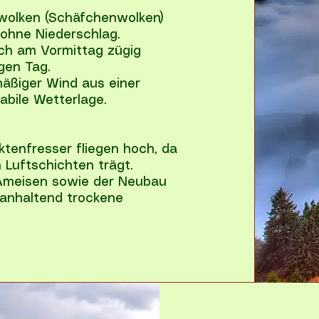
olken (Schäfchenwolken)
 ohne Niederschlag.
ich am Vormittag zügig
igen Tag.
hmäßiger Wind aus einer
abile Wetterlage.
tenfresser fliegen hoch, da
n Luftschichten trägt.
 Ameisen sowie der Neubau
 anhaltend trockene