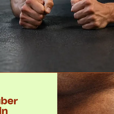
über
ln