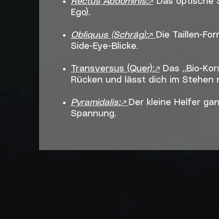
Rectus Abdominis:
↗
Das optische S
Ego).
Obliquus (Schräg):
↗
Die Taillen-Fo
Side-Eye-Blicke.
Transversus (Quer):
↗
Das „Bio-Kors
Rücken und lässt dich im Stehen
Pyramidalis:↗
Der kleine Helfer ga
Spannung.