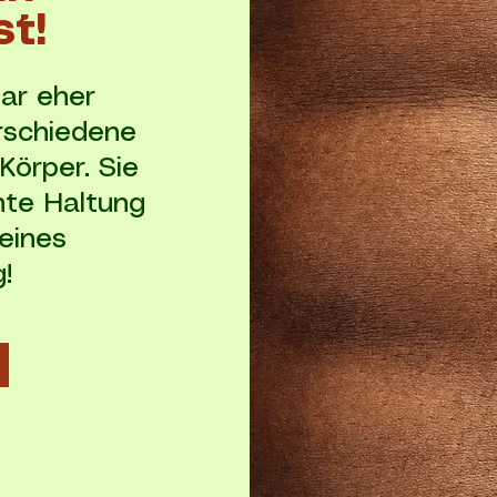
st!
ar eher
erschiedene
Körper. Sie
chte Haltung
eines
!