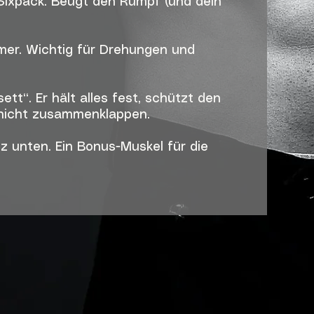
ixpack. Beugt den Rumpf (und dein
rmer. Wichtig für Drehungen und
ett“. Er hält alles fest, schützt den
 nicht zusammenklappen.
nz unten. Ein Bonus-Muskel für die