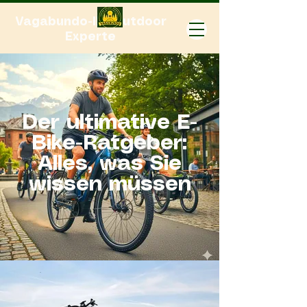
Vagabundo-Ihr Outdoor
Experte
Der ultimative E-
Bike-Ratgeber:
Alles, was Sie
wissen müssen