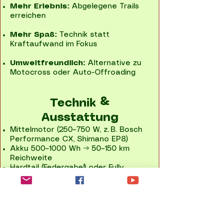
Mehr Erlebnis:
Abgelegene Trails
erreichen
Mehr Spaß:
Technik statt
Kraftaufwand im Fokus
Umweltfreundlich:
Alternative zu
Motocross oder Auto-Offroading
Technik &
Ausstattung
Mittelmotor (250–750 W, z. B. Bosch
Performance CX, Shimano EP8)
Akku 500–1000 Wh → 50–150 km
Reichweite
Hardtail (Federgabel) oder Fully
(vollgefedert)
Grobstollige Reifen (2,4–2,8 Zoll)
Hydraulische Scheibenbremsen