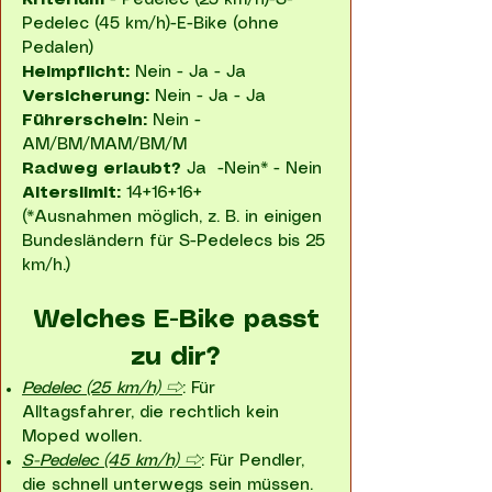
Kriterium
- Pedelec (25 km/h)-S-
Pedelec (45 km/h)-E-Bike (ohne
Pedalen)
Helmpflicht:
Nein - Ja - Ja
Versicherung:
Nein - Ja - Ja
Führerschein:
Nein -
AM/BM/MAM/BM/M
Radweg erlaubt?
Ja -Nein* - Nein
Alterslimit:
14+16+16+
(*Ausnahmen möglich, z. B. in einigen
Bundesländern für S-Pedelecs bis 25
km/h.)
Welches E-Bike passt
zu dir?
Pedelec (25 km/h) ⇨
: Für
Alltagsfahrer, die rechtlich kein
Moped wollen.
S-Pedelec (45 km/h) ⇨
: Für Pendler,
die schnell unterwegs sein müssen.