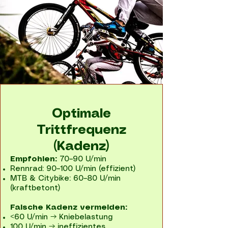
Optimale
Trittfrequenz
(Kadenz)
Empfohlen:
70–90 U/min
Rennrad: 90–100 U/min (effizient)
MTB & Citybike: 60–80 U/min
(kraftbetont)
Falsche Kadenz vermeiden:
<60 U/min → Kniebelastung
100 U/min → ineffizientes