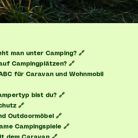
eht man unter Camping? 🔗
 auf Campingplätzen? 🔗
ABC für Caravan und Wohnmobil
ampertyp bist du? 🔗
chutz 🔗
nd Outdoormöbel 🔗
same Campingspiele 🔗
it dem Caravan 🔗