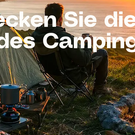
cken Sie di
des Campin