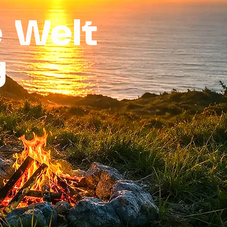
e Welt
g