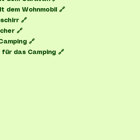
it dem Wohnmobil 🔗
schirr 🔗
cher 🔗
 Camping 🔗
k für das Camping 🔗