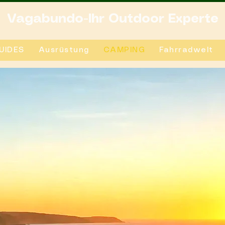
Vagabundo-Ihr Outdoor Experte
UIDES
Ausrüstung
CAMPING
Fahrradwelt