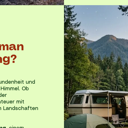
 man
ng?
bundenheit und
 Himmel. Ob
der
teuer mit
en Landschaften