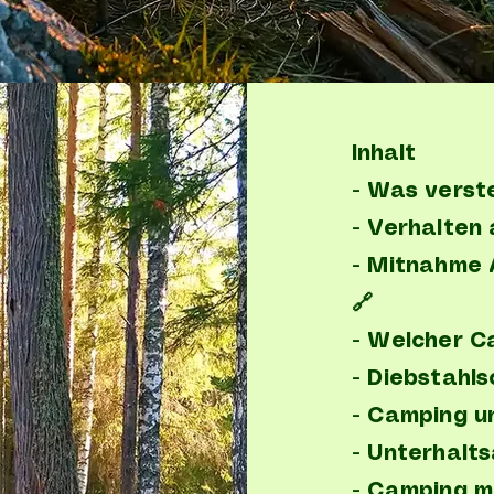
Inhalt
- Was verst
- Verhalten
- Mitnahme 
🔗
- Welcher C
- Diebstahls
- Camping u
- Unterhalt
- Camping m