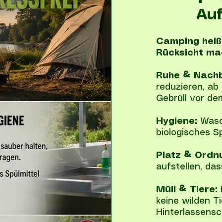
Auf
Camping heißt
Rücksicht mac
Ruhe & Nach
reduzieren, ab
Gebrüll vor de
Hygiene:
Wasch
biologisches S
Platz & Ordn
aufstellen, das
Müll & Tiere:
keine wilden T
Hinterlassensc