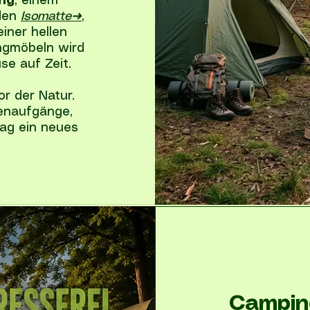
ng
, einem
nden
Isomatte➜
,
 einer hellen
ngmöbeln wird
se auf Zeit.
r der Natur.
enaufgänge,
Tag ein neues
Camping