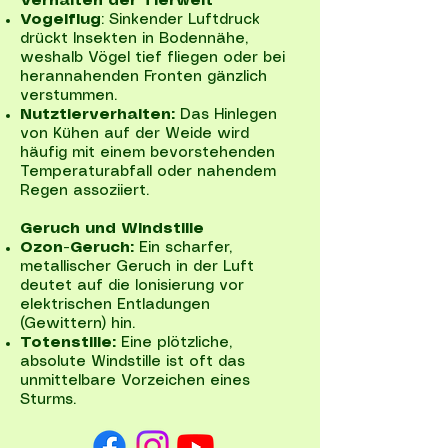
Verhalten der Tierwelt
Vogelflug
: Sinkender Luftdruck
drückt Insekten in Bodennähe,
weshalb Vögel tief fliegen oder bei
herannahenden Fronten gänzlich
verstummen.
Nutztierverhalten:
Das Hinlegen
von Kühen auf der Weide wird
häufig mit einem bevorstehenden
Temperaturabfall oder nahendem
Regen assoziiert.
Geruch und Windstille
Ozon-Geruch:
Ein scharfer,
metallischer Geruch in der Luft
deutet auf die Ionisierung vor
elektrischen Entladungen
(Gewittern) hin.
Totenstille:
Eine plötzliche,
absolute Windstille ist oft das
unmittelbare Vorzeichen eines
Sturms.