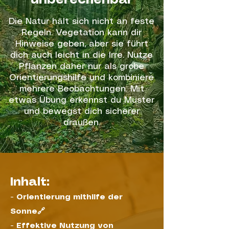
unberechenbar
Die Natur hält sich nicht an feste
Regeln. Vegetation kann dir
Hinweise geben, aber sie führt
dich auch leicht in die Irre. Nutze
Pflanzen daher nur als grobe
Orientierungshilfe und kombiniere
mehrere Beobachtungen. Mit
etwas Übung erkennst du Muster
und bewegst dich sicherer
draußen.
Inhalt:
-
Orientierung mithilfe der
Sonne🔗
-
Effektive Nutzung von