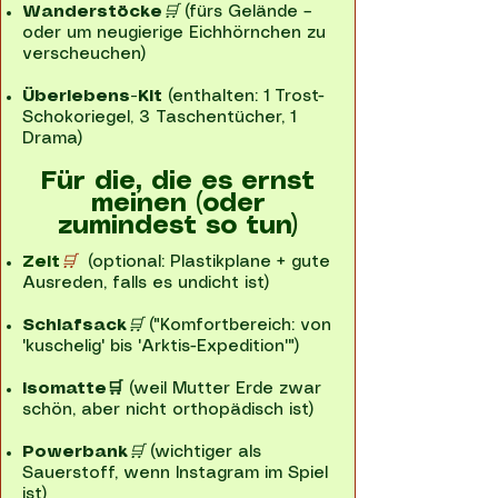
Wanderstöcke
🛒
(fürs Gelände –
oder um neugierige Eichhörnchen zu
verscheuchen)
Überlebens-Kit
(enthalten: 1 Trost-
Schokoriegel, 3 Taschentücher, 1
Drama)
Für die, die es ernst
meinen (oder
zumindest so tun)
Zelt
🛒
(optional: Plastikplane + gute
Ausreden, falls es undicht ist)
Schlafsack
🛒
("Komfortbereich: von
'kuschelig' bis 'Arktis-Expedition'")
Isomatte🛒
(weil Mutter Erde zwar
schön, aber nicht orthopädisch ist)
Powerbank
🛒
(wichtiger als
Sauerstoff, wenn Instagram im Spiel
ist)