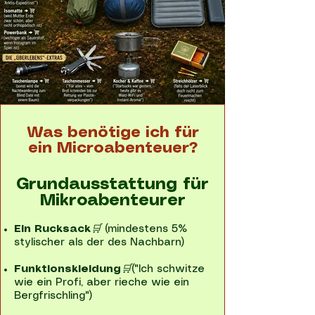
Was benötige ich für
ein Microabenteuer?
Grundausstattung für
Mikroabenteurer
Ein Rucksack
🛒
(mindestens 5%
stylischer als der des Nachbarn)
Funktionskleidung
🛒
("Ich schwitze
wie ein Profi, aber rieche wie ein
Bergfrischling")