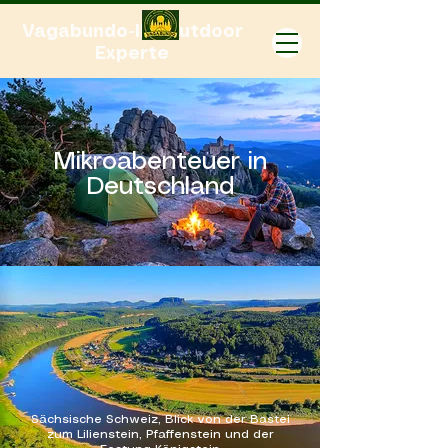
Vagabundo-Ihr Outdoor
Experte
Mikroabenteuer in
Deutschland
Sächsische Schweiz, Blick von der Bastei
zum Lilienstein, Pfaffenstein und der