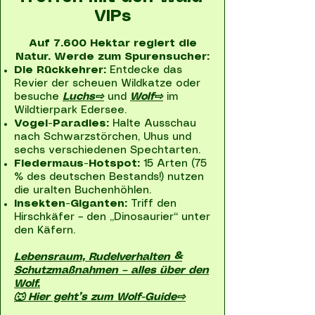
VIPs
Auf 7.600 Hektar regiert die
Natur. Werde zum Spurensucher:
Die Rückkehrer:
Entdecke das
Revier der scheuen Wildkatze oder
besuche
Luchs⇨
und
Wolf⇨
im
Wildtierpark Edersee.
Vogel-Paradies:
Halte Ausschau
nach Schwarzstörchen, Uhus und
sechs verschiedenen Spechtarten.
Fledermaus-Hotspot:
15 Arten (75
% des deutschen Bestands!) nutzen
die uralten Buchenhöhlen.
Insekten-Giganten:
Triff den
Hirschkäfer – den „Dinosaurier“ unter
den Käfern.
Lebensraum, Rudelverhalten &
Schutzmaßnahmen – alles über den
Wolf.
🐺 Hier geht’s zum Wolf-Guide⇨