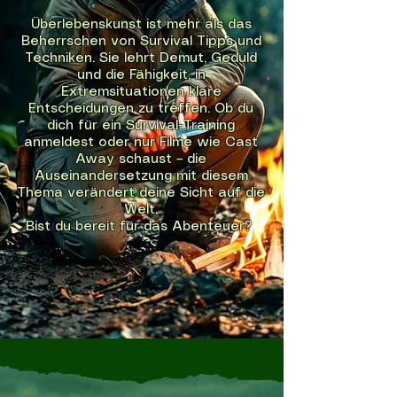
Überlebenskunst ist mehr als das
Beherrschen von Survival Tipps und
Techniken. Sie lehrt Demut, Geduld
und die Fähigkeit, in
Extremsituationen klare
Entscheidungen zu treffen. Ob du
dich für ein Survival-Training
anmeldest oder nur Filme wie Cast
Away schaust – die
Auseinandersetzung mit diesem
Thema verändert deine Sicht auf die
Welt.
Bist du bereit für das Abenteuer?