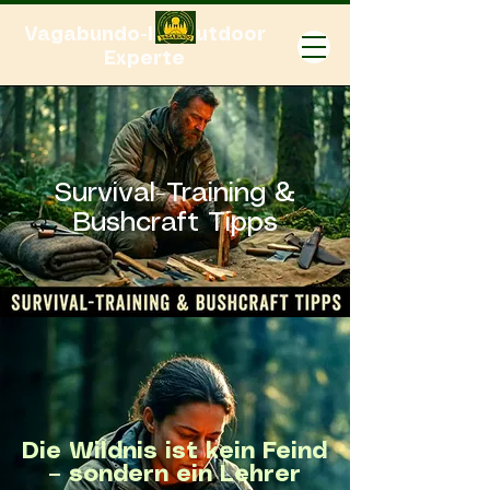
Vagabundo-Ihr Outdoor
Experte
Survival-Training &
Bushcraft Tipps
Die Wildnis ist kein Feind
– sondern ein Lehrer