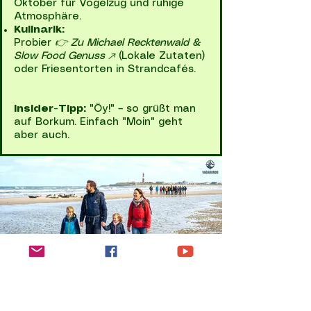
Oktober für Vogelzug und ruhige
Atmosphäre.
Kulinarik:
Probier
👉 Zu Michael Recktenwald &
Slow Food Genuss ↗️
(Lokale Zutaten)
oder Friesentorten in Strandcafés.
Insider-Tipp:
"Öy!" – so grüßt man
auf Borkum. Einfach "Moin" geht
aber auch.
Herausforderungen
& Nachhaltigkeit