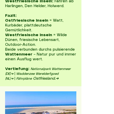
Westfriesische Inseln:
Fähren ab
Harlingen, Den Helder, Holwerd.
Fazit:
Ostfriesische Inseln
= Watt,
Kurbäder, plattdeutsche
Gemütlichkeit.
Westfriesische Inseln
= Wilde
Dünen, friesische Lebensart,
Outdoor-Action.
Beide verbunden durchs pulsierende
Wattenmeer
– Natur pur und immer
einen Ausflug wert.
Vertiefung:
Nationalpark Wattenmeer
(DE)➜
|
Waddenzee Werelderfgoed
Ostfriesland
.➜
(NL)➜
|
Fährpläne