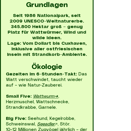
Grundlagen
Seit 1986 Nationalpark, seit
2009 UNESCO-Weltnaturerbe.
345.800 Hektar groß – genug
Platz für Wattwürmer, Wind und
wilde Ideen.
Lage: Vom Dollart bis Cuxhaven,
inklusive aller ostfriesischen
Inseln mit Strandkorb-Ambiente.
Ökologie
Gezeiten im 6-Stunden-Takt:
Das
Watt verschwindet, taucht wieder
auf – wie Natur-Zauberei.
Small Five:
Wattwurm➜
,
Herzmuschel, Wattschnecke,
Strandkrabbe, Garnele.
Big Five:
Seehund, Kegelrobbe,
Schweinswal,
Seeadler
↗, Stör.
10–12 Millionen Zugvögel jährlich – der