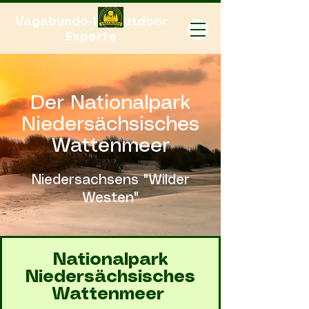
Vagabundo-Ihr Outdoor
Experte
Der Nationalpark
Niedersächsisches
Wattenmeer
Niedersachsens "Wilder
Westen"
Nationalpark
Niedersächsisches
Wattenmeer