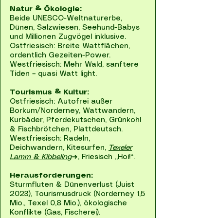
Natur & Ökologie:
Beide UNESCO-Weltnaturerbe,
Dünen, Salzwiesen, Seehund-Babys
und Millionen Zugvögel inklusive.
Ostfriesisch: Breite Wattflächen,
ordentlich Gezeiten-Power.
Westfriesisch: Mehr Wald, sanftere
Tiden – quasi Watt light.
Tourismus & Kultur:
Ostfriesisch: Autofrei außer
Borkum/Norderney, Wattwandern,
Kurbäder, Pferdekutschen, Grünkohl
& Fischbrötchen, Plattdeutsch.
Westfriesisch: Radeln,
Deichwandern, Kitesurfen,
Texeler
Lamm & Kibbeling
➜, Friesisch „Hoi!“.
Herausforderungen:
Sturmfluten & Dünenverlust (Juist
2023), Tourismusdruck (Norderney 1,5
Mio., Texel 0,8 Mio.), ökologische
Konflikte (Gas, Fischerei).