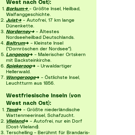
West nach Ost):
Borkum➜
– Größte Insel, Heilbad,
Walfanggeschichte.
Juist➜
– Autofrei, 17 km lange
Dünenkette.
Norderney
➜
– Ältestes
Nordseeheilbad Deutschlands.
Baltrum
➜
– Kleinste Insel
("Dornröschen der Nordsee").
Langeoog
➜
– Malerischer Ortskern
mit Backsteinkirche.
Spiekeroog
➜
– Urwaldartiger
Hellerwald.
Wangerooge
➜
– Östlichste Insel,
Leuchtturm aus 1856.
Westfriesische Inseln (von
West nach Ost):
Texel
➜
– Größte niederländische
Wattenmeerinsel, Schafzucht.
Vlieland
➜
– Autofrei, nur ein Dorf
(Oost-Vlieland).
Terschelling – Berühmt für Brandaris-