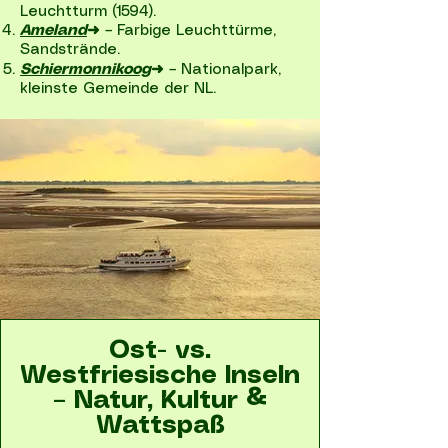
Leuchtturm (1594).
Ameland
➜
– Farbige Leuchttürme,
Sandstrände.
Schiermonnikoog
➜
– Nationalpark,
kleinste Gemeinde der NL.
Ost- vs.
Westfriesische Inseln
– Natur, Kultur &
Wattspaß