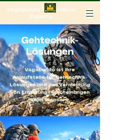
Vagabundo-Ihr Outdoor
Experte
Gehtechnik-
Lösungen
Vagabundo ist Ihre
Anlaufstelle für Gehtechnik-
Lösungen und der Vermeidung
von Ermüdungserscheinungen
beim Wandern.