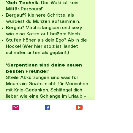
"Geh-Technik:
Der Wald ist kein
Militär-Parcours!"
Bergauf? Kleinere Schritte, als
würdest du Münzen aufsammeln.
Bergab? Mach’s langsam und sexy
wie eine Katze auf heißem Blech.
Stufen höher als dein Ego? Ab in die
Hocke! (Wer hier stolz ist, landet
schneller unten als geplant.)
"Serpentinen sind deine neuen
besten Freunde!"
Steile Abkürzungen sind was für
Mountain-Goats, nicht für Menschen
mit Knie-Gedanken. Schlängel dich
lieber wie eine Schlange im Urlaub –
weniger Druck, mehr Lebensfreude!
Ob Wanderung, Radtour oder
Familienausflug – die richtige Kleidung
schützt dich.