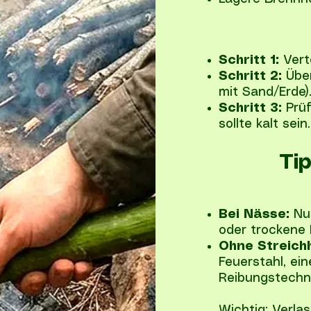
Schritt 1:
Verte
Schritt 2:
Übe
mit Sand/Erde)
Schritt 3:
Prüf
sollte kalt sein.
Ti
Bei Nässe:
Nut
oder trockene 
Ohne Streich
Feuerstahl, ein
Reibungstechni
Wichtig: Verlas