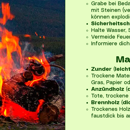
Grabe bei Beda
mit Steinen (v
können explodie
Sicherheitsch
Halte Wasser, 
Vermeide Feuer
Informiere dich
Ma
Zunder (leich
Trockene Mater
Gras, Papier od
Anzündholz (d
Tote, trockene
Brennholz (di
Trockenes Holz
faustdick bis a