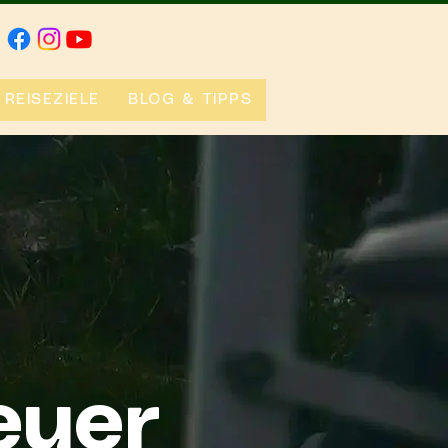
REISEZIELE
BLOG & TIPPS
euer