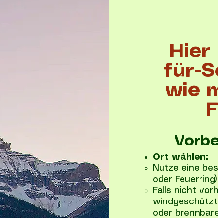
Hier 
für-S
wie 
F
Vorbe
Ort wählen:
Nutze eine best
oder Feuerring)
Falls nicht vo
windgeschützt
oder brennbare