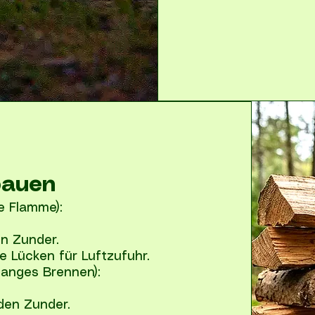
bauen
le Flamme):
n Zunder.
e Lücken für Luftzufuhr.
langes Brennen):
den Zunder.