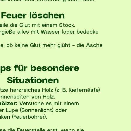
Feuer löschen
ile die Glut mit einem Stock.
rgieße alles mit Wasser (oder bedecke
.
e, ob keine Glut mehr glüht – die Asche
pps für besondere
Situationen
ze harzreiches Holz (z. B. Kiefernäste)
Innenseiten von Holz.
hölzer:
Versuche es mit einem
er Lupe (Sonnenlicht) oder
ken (Feuerbohrer).
se die Feuerstelle erst, wenn sie