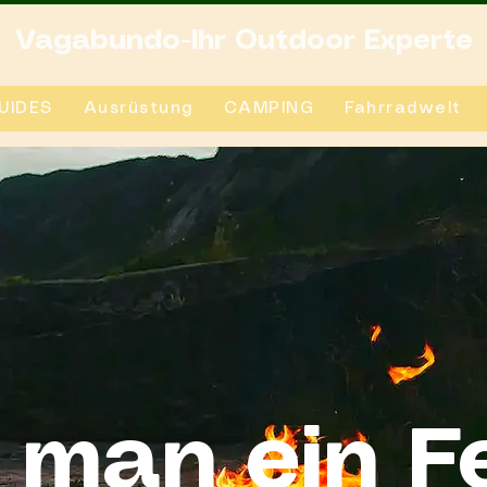
Vagabundo-Ihr Outdoor Experte
UIDES
Ausrüstung
CAMPING
Fahrradwelt
 man ein F