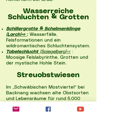
Wasserreiche
Schluchten & Grotten
Schillergrotte & Schelmenklinge
(Lorch)⇨
:
Wasserfälle,
Felsformationen und ein
wildromantisches Schluchtensystem.
Tobelschlucht
(Spiegelberg)⇨
:
Moosige Felslabyrinthe, Grotten und
der mystische Hohle
Stein.
Streuobstwiesen
Im „Schwäbischen Mostviertel“ bei
Backnang wachsen alte Obstsorten
und Lebensräume für rund 5.000
Tier‑ und Pflanzenarten – ein
Biodiversitäts‑Hotspot.